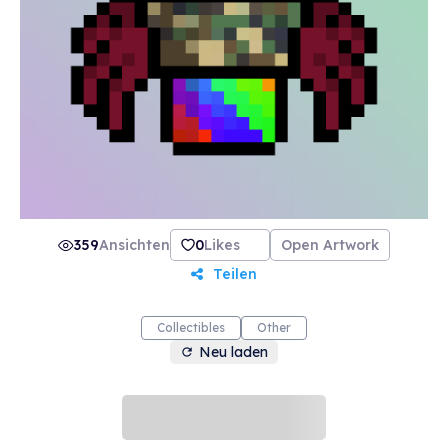
359
Ansichten
0
Likes
Open Artwork
Teilen
Collectibles
Other
Neu laden