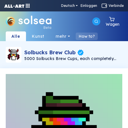
Deutsch
Einloggen
Verbinde
Wagen
Beta
Alle
Kunst
mehr
How to?
Solbucks Brew Club
5000 Solbucks Brew Cups, each completely
unique, created on the Solana blockchain, are
packaged to ship to their new owners.