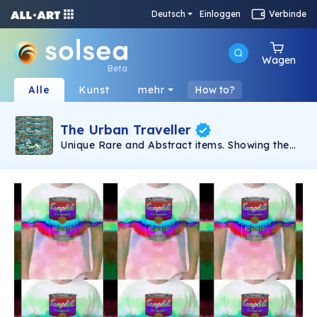
Deutsch
Einloggen
Verbinde
Wagen
Beta
Alle
Kunst
mehr
How to?
The Urban Traveller
Unique Rare and Abstract items. Showing the
day by day of an urban person, his personal
effects, as part of the life the art of the simple
things