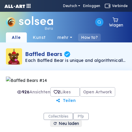
Deutsch
Einloggen
Verbinde
Wagen
Beta
Alle
Kunst
mehr
How to?
Baffled Bears
Each Baffled Bear is unique and algorithmically
generated by combining 185 properties with
varying rarities. Limited supply of 2222 Baffled
Bears live on Solana Blockchain. These bears
are confused, cute, and fun.
926
Ansichten
2
Likes
Open Artwork
Teilen
Collectibles
Pfp
Neu laden