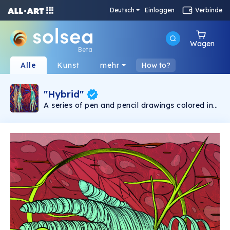
Deutsch
Einloggen
Verbinde
Wagen
Beta
Alle
Kunst
mehr
How to?
"Hybrid"
A series of pen and pencil drawings colored in
photoshop.