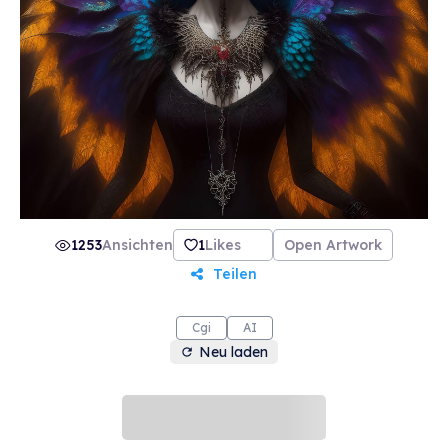
1253
Ansichten
1
Likes
Open Artwork
Teilen
Cgi
AI
Neu laden