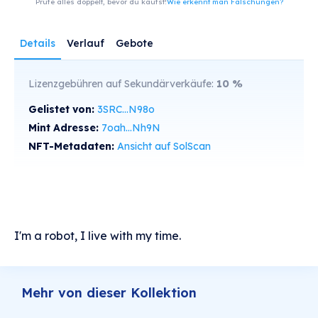
Prüfe alles doppelt, bevor du kaufst!
Wie erkennt man Fälschungen?
Details
Verlauf
Gebote
Lizenzgebühren auf Sekundärverkäufe:
10
%
Gelistet von:
3SRC...N98o
Mint Adresse:
7oah...Nh9N
NFT-Metadaten:
Ansicht auf SolScan
I'm a robot, I live with my time.
Mehr von dieser Kollektion