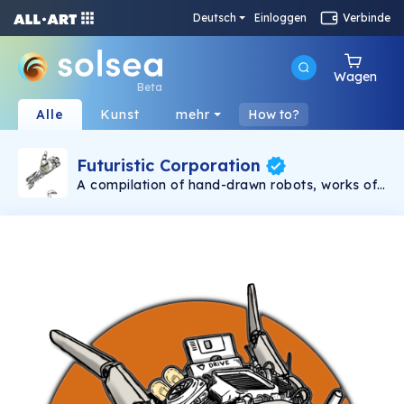
Deutsch
Einloggen
Verbinde
Wagen
Beta
Alle
Kunst
mehr
How to?
Futuristic Corporation
A compilation of hand-drawn robots, works of
art that visually explore the futuristic
representation of each era. Create and enjoy.
TikTok, Instagram & Twitter: @scratchkaos