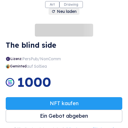
Art
Drawing
Neu laden
The blind side
PersPub/NonComm
Lizenz:
auf SolSea
Geminted
1000
NFT kaufen
Ein Gebot abgeben