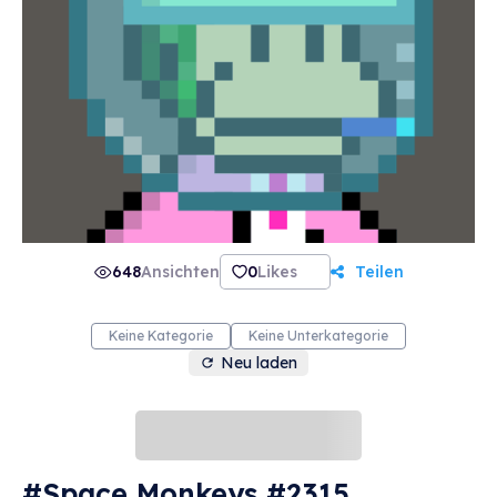
648
Ansichten
0
Likes
Teilen
Keine Kategorie
Keine Unterkategorie
Neu laden
#Space Monkeys #2315