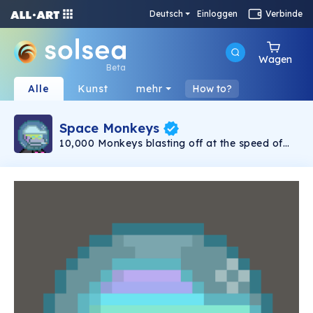
Deutsch
Einloggen
Verbinde
Wagen
Beta
Alle
Kunst
mehr
How to?
Space Monkeys
10,000 Monkeys blasting off at the speed of
light!