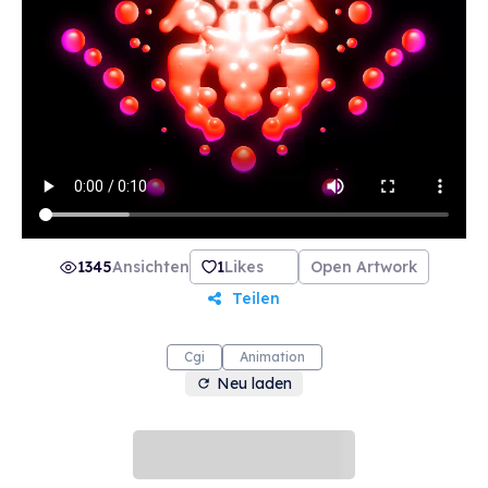
1345
Ansichten
1
Likes
Open Artwork
Teilen
Cgi
Animation
Neu laden