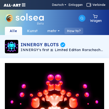
Deutsch
Einloggen
Verbinde
Wagen
Beta
Alle
Kunst
mehr
How to?
INNERGY BLOTS
INNERGY's first 🎀 Limited Edition Rorschach
inspired NFT Collection