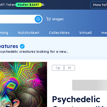
How to
ART-Token
Kaufen
$AART
$
-
Wagen
ming
Nützlichkeit
Collectibles
Virtuell
me
eatures
 psychedelic creatures looking for a new
ese will surely stand out in your collections!
Cgi
AI
Psychedelic