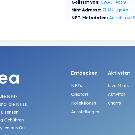
Gelistet von:
CWAJ...4c3Q
Mint Adresse:
7LMU...qaAp
NFT-Metadaten:
Ansicht auf SolS
Entdecken
Aktivität
NFTs
Live Mints
Creators
Aktivität
ößte NFT-
Kollektionen
Charts
ana, die NFTs
Ausstellungen
 Lizenzen,
ing Gebühren
lysen aus On-