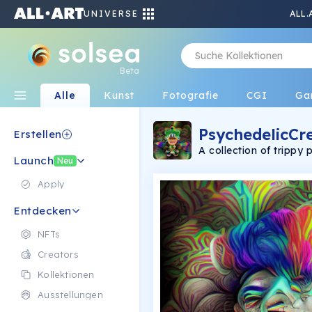
UNIVERSE
ALL.
Beta
Alle
Kunst
Fotografie
CGI
Ga
PsychedelicCr
Erstellen
A collection of trippy
Launch
home. Only 200 exist and will include extremely rare mythical and
Neu
legendary creatures. Th
Apply
Entdecken
NFTs
Creators
Kollektionen
Ausstellungen