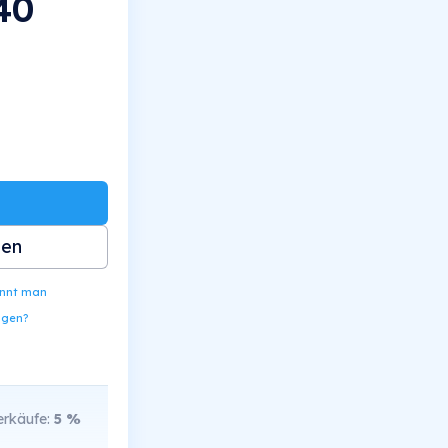
40
ben
ennt man
ngen?
rkäufe:
5
%