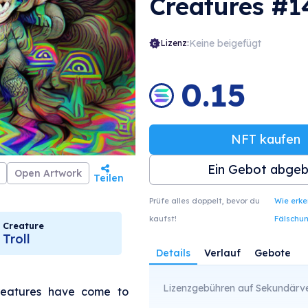
Creatures #1
Keine beigefügt
Lizenz:
0.15
NFT kaufen
Ein Gebot abge
Open Artwork
Teilen
Prüfe alles doppelt, bevor du
Wie erk
kaufst!
Fälschu
Creature
Troll
Details
Verlauf
Gebote
Lizenzgebühren auf Sekundärve
Creatures have come to