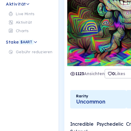
Aktivität
Live Mints
Aktivität
Charts
Stake
$AART
Gebühr reduzieren
1123
Ansichten
0
Likes
Rarity
Uncommon
Incredible Psychedelic 