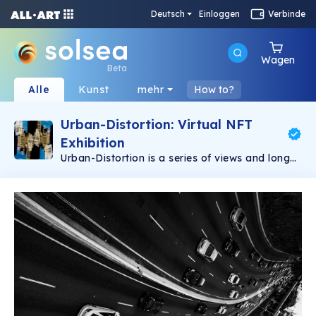
Deutsch
Einloggen
Verbinde
Wagen
Beta
Alle
Kunst
mehr
How to?
Urban-Distortion: Virtual NFT
Exhibition
Urban-Distortion is a series of views and long
exposures captured in São Paulo, Brazil. Arthur
Pardini | instagram @art.pardini | twitter
@artpardini | linktr.ee/art.pardini | graphic
designer and photographer from são paulo,
brazil, living in ubatuba