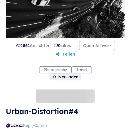
1861
Ansichten
0
Likes
Open Artwork
Teilen
Photography
Travel
Neu laden
Urban-Distortion#4
Repr/Comm
Lizenz: