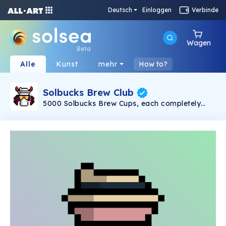
Deutsch
Einloggen
Verbinde
Wagen
Beta
Alle
Kunst
mehr
How to?
Solbucks Brew Club
5000 Solbucks Brew Cups, each completely
unique, created on the Solana blockchain, are
packaged to ship to their new owners.