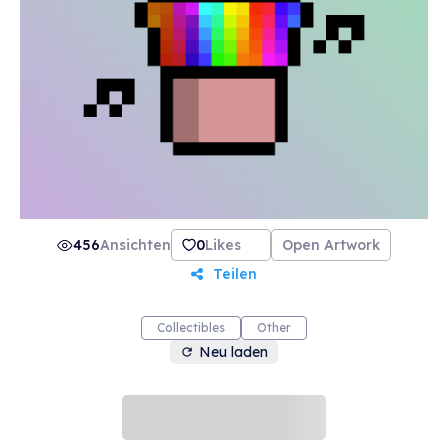
456
Ansichten
0
Likes
Open Artwork
Teilen
Collectibles
Other
Neu laden