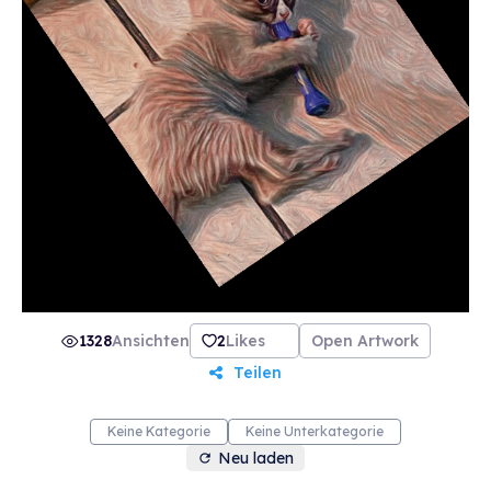
1328
Ansichten
2
Likes
Open Artwork
Teilen
Keine Kategorie
Keine Unterkategorie
Neu laden