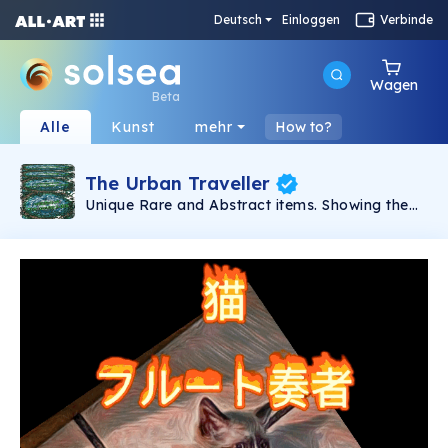
Deutsch
Einloggen
Verbinde
Wagen
Beta
Alle
Kunst
mehr
How to?
The Urban Traveller
Unique Rare and Abstract items. Showing the
day by day of an urban person, his personal
effects, as part of the life the art of the simple
things