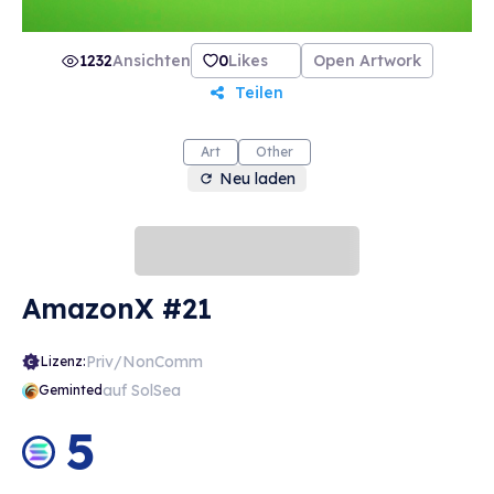
1232
Ansichten
0
Likes
Open Artwork
Teilen
Art
Other
Neu laden
AmazonX #21
Priv/NonComm
Lizenz:
auf SolSea
Geminted
5