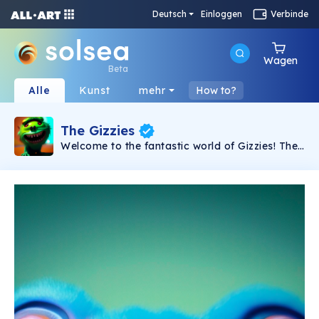
Deutsch
Einloggen
Verbinde
Wagen
Beta
Alle
Kunst
mehr
How to?
The Gizzies
Welcome to the fantastic world of Gizzies! The
cute and sweet monsters from far away are
looking for a Home and for someone who can
take care of them! Collect them all!