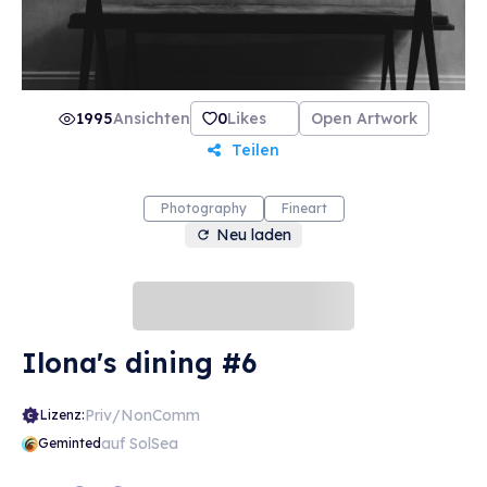
1995
Ansichten
0
Likes
Open Artwork
Teilen
Photography
Fineart
Neu laden
Ilona's dining #6
Priv/NonComm
Lizenz:
auf SolSea
Geminted