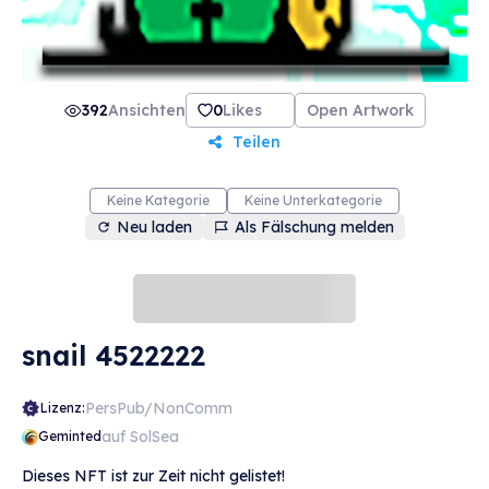
392
Ansichten
0
Likes
Open Artwork
Teilen
Keine Kategorie
Keine Unterkategorie
Neu laden
Als Fälschung melden
snail 4522222
PersPub/NonComm
Lizenz:
auf SolSea
Geminted
Dieses NFT ist zur Zeit nicht gelistet!