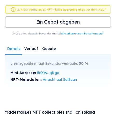
⚠️ Nicht verifiziertes NFT - bitte überprüfe alles vor dem Kauf
Ein Gebot abgeben
Prüfe alles doppelt, bevor du kaufst!
Wie erkennt man Fälschungen?
Details
Verlauf
Gebote
Lizenzgebühren auf Sekundärverkäufe:
50
%
Mint Adresse:
5eXW...qKgo
NFT-Metadaten:
Ansicht auf SolScan
tradestars.es NFT collectibles snail on solana