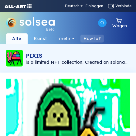
Deutsch
Einloggen
Verbinde
Wagen
Beta
Alle
Kunst
mehr
How to?
PIXIS
is a limited NFT collection. Created on solana
blockchain. Paintings & music by: Manuel
Ballester.