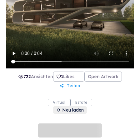
722
Ansichten
1
Likes
Open Artwork
Teilen
Virtual
Estate
Neu laden