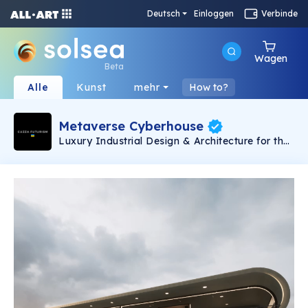
Deutsch
Einloggen
Verbinde
Wagen
Beta
Alle
Kunst
mehr
How to?
Metaverse Cyberhouse
Luxury Industrial Design & Architecture for the
Metaverse. 📍London, England