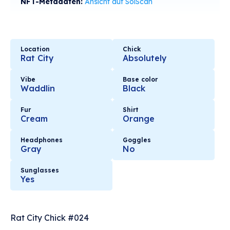
NFT-Metadaten:
Ansicht auf SolScan
Location
Chick
Rat City
Absolutely
Vibe
Base color
Waddlin
Black
Fur
Shirt
Cream
Orange
Headphones
Goggles
Gray
No
Sunglasses
Yes
Rat City Chick #024