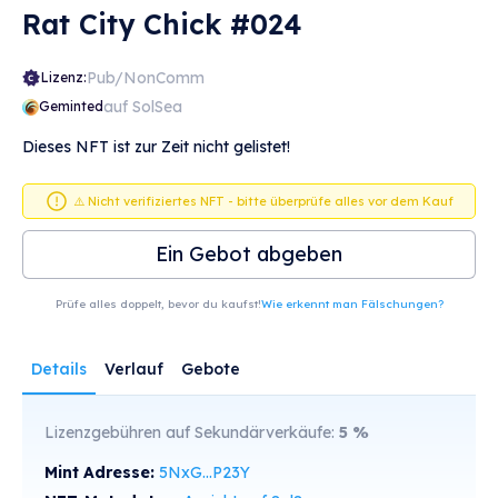
Rat City Chick #024
Pub/NonComm
Lizenz:
auf SolSea
Geminted
Dieses NFT ist zur Zeit nicht gelistet!
⚠️ Nicht verifiziertes NFT - bitte überprüfe alles vor dem Kauf
Ein Gebot abgeben
Prüfe alles doppelt, bevor du kaufst!
Wie erkennt man Fälschungen?
Details
Verlauf
Gebote
Lizenzgebühren auf Sekundärverkäufe:
5
%
Mint Adresse:
5NxG...P23Y