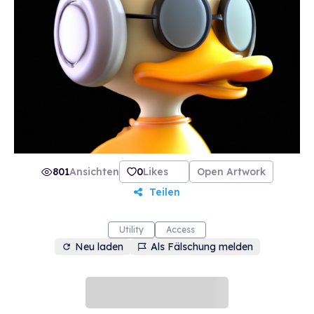
801
Ansichten
0
Likes
Open Artwork
Teilen
Utility
Access
Neu laden
Als Fälschung melden