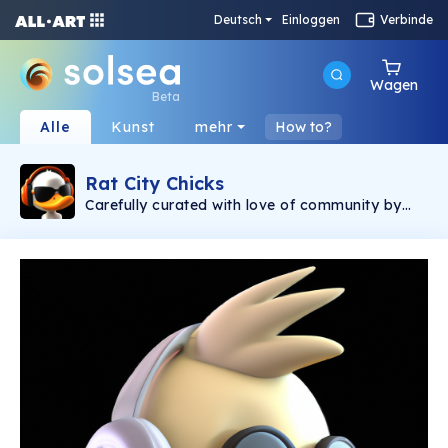
Deutsch
Einloggen
Verbinde
Wagen
Beta
Alle
Kunst
mehr
How to?
Rat City Chicks
Carefully curated with love of community by
vanhavn for gawGPT