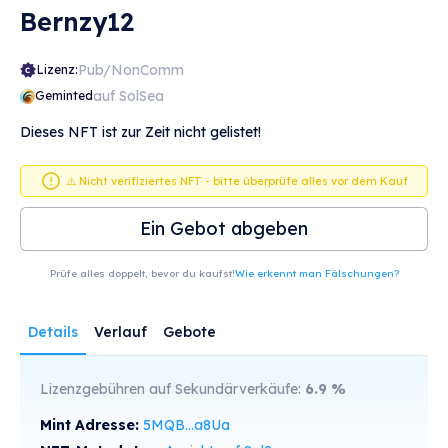
Bernzy12
Pub/NonComm
Lizenz:
auf SolSea
Geminted
Dieses NFT ist zur Zeit nicht gelistet!
⚠️ Nicht verifiziertes NFT - bitte überprüfe alles vor dem Kauf
Ein Gebot abgeben
Prüfe alles doppelt, bevor du kaufst!
Wie erkennt man Fälschungen?
Details
Verlauf
Gebote
Lizenzgebühren auf Sekundärverkäufe:
6.9
%
Mint Adresse:
5MQB...a8Ua