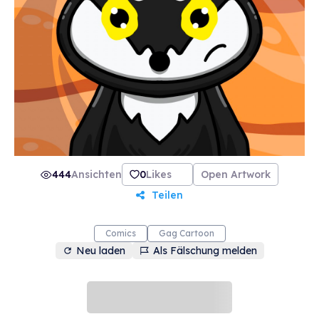
444
Ansichten
0
Likes
Open Artwork
Teilen
Comics
Gag Cartoon
Neu laden
Als Fälschung melden