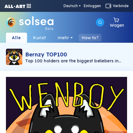
Deutsch
Einloggen
Verbinde
Wagen
Beta
Alle
Kunst
mehr
How to?
Bernzy TOP100
Top 100 holders are the biggest beliebers in
this project! This is how they can show this!