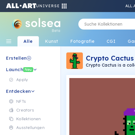
UNIVERSE
ALL.
Beta
Alle
Kunst
Fotografie
CGI
Ga
Crypto Cactus
Erstellen
Crypto Cactus is a col
Launch
Neu
Apply
Entdecken
NFTs
Creators
Kollektionen
Ausstellungen