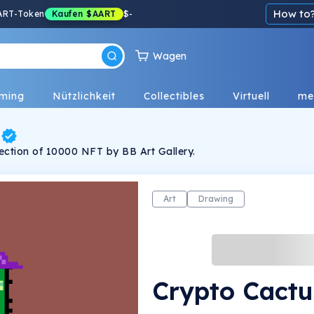
How to
ART-Token
Kaufen
$AART
$
-
Wagen
ming
Nützlichkeit
Collectibles
Virtuell
me
lection of 10000 NFT by BB Art Gallery.
Art
Drawing
Crypto Cactu