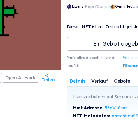
Repr/Comm
au
Lizenz:
Geminted
Dieses NFT ist zur Zeit nicht geliste
Ein Gebot abge
Prüfe alles doppelt, bevor du
Wie erk
kaufst!
Fälschu
Open Artwork
Teilen
Details
Verlauf
Gebote
Lizenzgebühren auf Sekundärve
Mint Adresse:
56pV...8sat
NFT-Metadaten:
Ansicht auf SolS