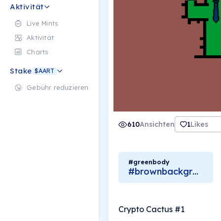
Aktivität
Live Mints
Aktivität
Charts
Stake
$AART
Gebühr reduzieren
610
Ansichten
1
Likes
#greenbody
#brownbackground
Crypto Cactus #1