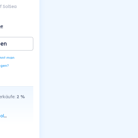
f SolSea
t!
ben
ennt man
ngen?
rkäufe:
2
%
can