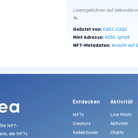
Lizenzgebühren auf Sekundärve
%
Gelistet von:
Ed5J...C2Q1
Mint Adresse:
4ZS6...qma5
NFT-Metadaten:
Ansicht auf SolS
Entdecken
Aktivität
NFTs
Live Mints
Creators
Aktivität
ößte NFT-
Kollektionen
Charts
ana, die NFTs