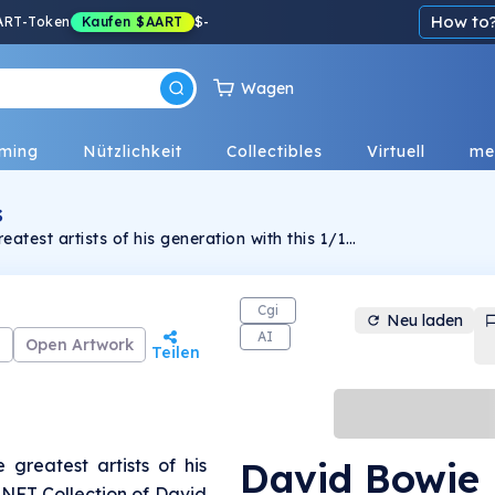
How to
ART-Token
Kaufen
$AART
$
-
Wagen
ming
Nützlichkeit
Collectibles
Virtuell
me
s
reatest artists of his generation with this 1/1
Cgi
Neu laden
AI
Open Artwork
Teilen
David Bowie
 greatest artists of his
1 NFT Collection of David