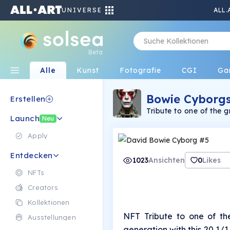
UNIVERSE
ALL.
Beta
Alle
Kunst
Fotografie
CGI
Ga
Bowie Cyborg
Erstellen
Tribute to one of the g
Launch
NFT Collection of David Bowie as a Cybernetic Human done using
Neu
AI.
Apply
Entdecken
1023
Ansichten
0
Likes
NFTs
Creators
Kollektionen
NFT Tribute to one of the
Ausstellungen
generation with this 20 1/