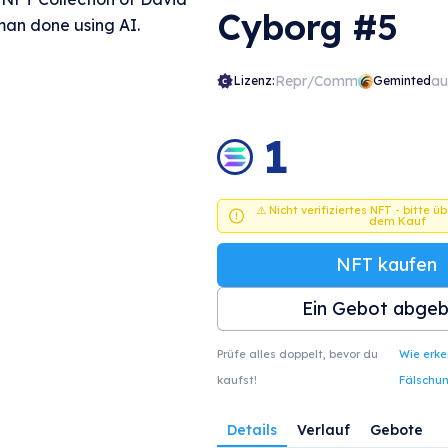
Cyborg #5
an done using AI.
Repr/Comm
au
Lizenz:
Geminted
1
⚠️ Nicht verifiziertes NFT - bitte ü
dem Kauf
NFT kaufen
Ein Gebot abge
Prüfe alles doppelt, bevor du
Wie erk
kaufst!
Fälschu
Details
Verlauf
Gebote