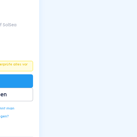
f SolSea
berprüfe alles vor
ben
ennt man
ngen?