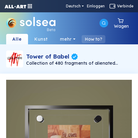
Deutsch
Einloggen
Verbinde
Wagen
Beta
Alle
Kunst
mehr
How to?
Tower of Babel
Collection of 480 fragments of alienated
painting „Tower of Babel". This painting by
Rudolf Reither is an alienation of the original by
Pieter Bruegel the elder, hosted in the
Kunsthistorisches Museum, Vienna. The tower
serves as a symbol of the upside-down world,
the arrogance and inadequacy of human
activity. By adding the twist of the Gasometer
in Vienna and a ship burning, it takes it into the
21th century and reminds on today's relevance
of the original.