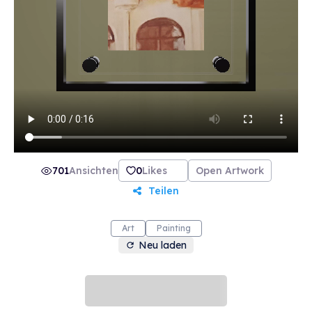
701
Ansichten
0
Likes
Open Artwork
Teilen
Art
Painting
Neu laden