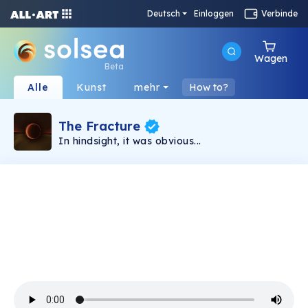
Deutsch
Einloggen
Verbinde
Wagen
Beta
Alle
Kunst
mehr
How to?
The Fracture
In hindsight, it was obvious...