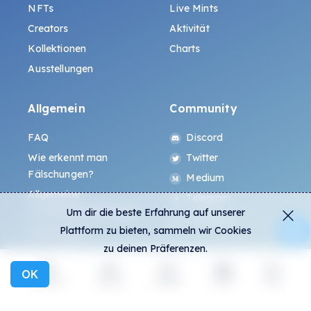
NFTs
Live Mints
Creators
Aktivität
Kollektionen
Charts
Ausstellungen
Allgemein
Community
FAQ
Discord
Wie erkennt man
Twitter
Fälschungen?
Medium
Allgemeine
Telegram
Geschäftsbedingungen
Um dir die beste Erfahrung auf unserer
Instagram
Plattform zu bieten, sammeln wir Cookies
Datenschutz
zu deinen Präferenzen.
ALL.ART Protocol
OK
Entdecken
Aktivität
Erstellen
Social
mehr