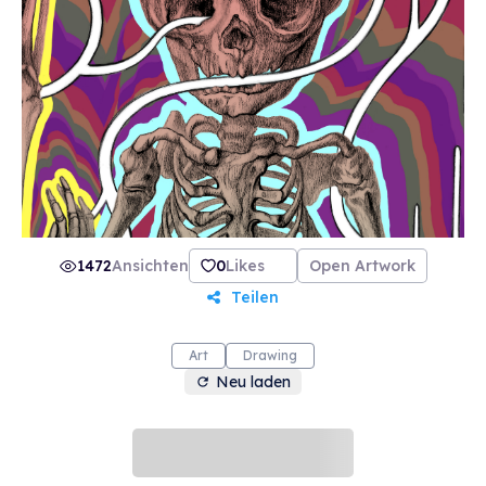
1472
Ansichten
0
Likes
Open Artwork
Teilen
Art
Drawing
Neu laden