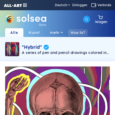
Deutsch
Einloggen
Verbinde
Wagen
Beta
Alle
Kunst
mehr
How to?
"Hybrid"
A series of pen and pencil drawings colored in
photoshop.