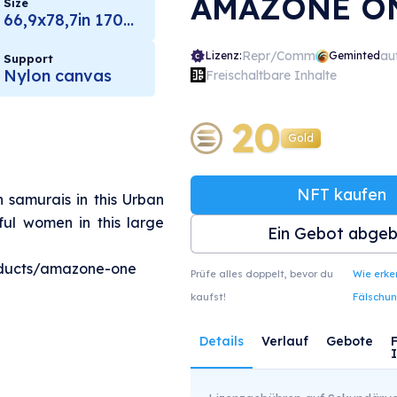
AMAZONE O
Size
66,9x78,7in 170x200cm
Repr/Comm
au
Lizenz:
Geminted
Support
Nylon canvas
Freischaltbare Inhalte
20
Gold
NFT kaufen
amurais in this Urban
ul women in this large
Ein Gebot abge
oducts/amazone-one
Prüfe alles doppelt, bevor du
Wie erk
kaufst!
Fälschu
Details
Verlauf
Gebote