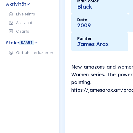
Main color
Aktivität
Black
Live Mints
Date
Aktivität
2009
Charts
Painter
Stake
$AART
James Arax
Gebühr reduzieren
New amazons and women s
Women series. The powerf
painting.
https://jamesarax.art/pr