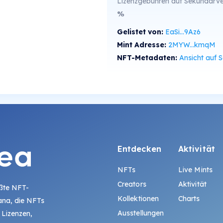
Lizenzgebühren auf Sekundärve
%
Gelistet von:
EaSi...9Az6
Mint Adresse:
2MYW...kmqM
NFT-Metadaten:
Ansicht auf SolS
Entdecken
Aktivität
NFTs
Live Mints
Creators
Aktivität
ößte NFT-
Kollektionen
Charts
ana, die NFTs
Ausstellungen
 Lizenzen,