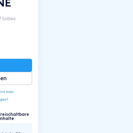
NE
f SolSea
ben
ennt man
ngen?
Freischaltbare
Inhalte