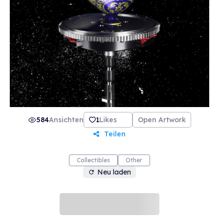
584
Ansichten
1
Likes
Open Artwork
Teilen
Collectibles
Other
Neu laden