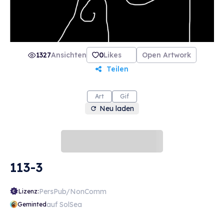
1327
Ansichten
0
Likes
Open Artwork
Teilen
Art
Gif
Neu laden
113-3
PersPub/NonComm
Lizenz:
auf SolSea
Geminted