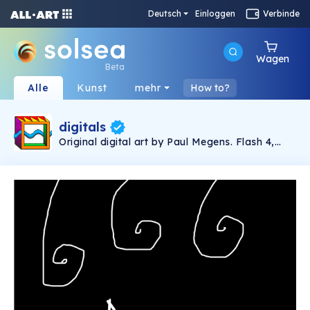
Deutsch
Einloggen
Verbinde
Wagen
Beta
Alle
Kunst
mehr
How to?
digitals
Original digital art by Paul Megens. Flash 4,
Photoshop and Illustrator.