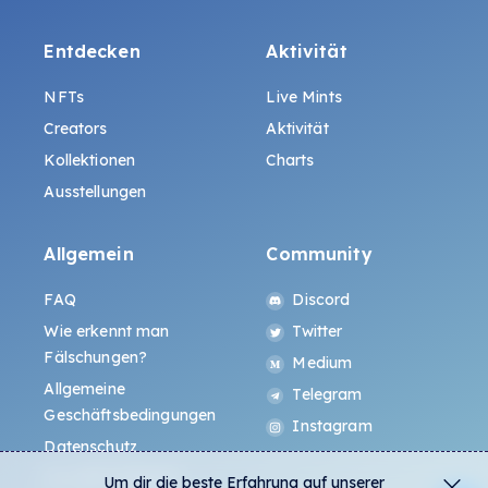
Entdecken
Aktivität
NFTs
Live Mints
Creators
Aktivität
Kollektionen
Charts
Ausstellungen
Allgemein
Community
FAQ
Discord
Wie erkennt man
Twitter
Fälschungen?
Medium
Allgemeine
Telegram
Geschäftsbedingungen
Instagram
Datenschutz
ALL.ART Protocol
Um dir die beste Erfahrung auf unserer