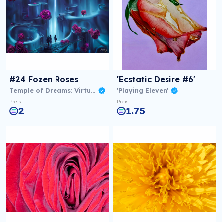
#24 Fozen Roses
'Ecstatic Desire #6'
Temple of Dreams: Virtual NFT Exhibition
'Playing Eleven'
Preis
Preis
2
1.75