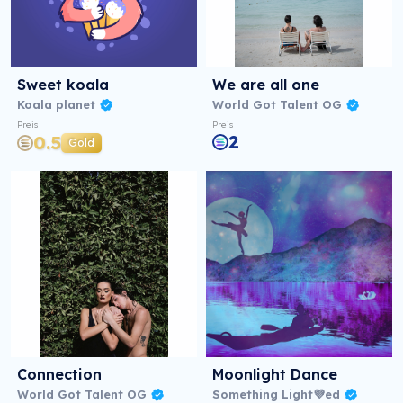
Sweet koala
We are all one
Koala planet
World Got Talent OG
Preis
Preis
2
0.5
Gold
Connection
Moonlight Dance
World Got Talent OG
Something Light💜ed