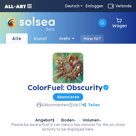
Deutsch
Einloggen
Verbinde
Wagen
Beta
Alle
Kunst
mehr
How to?
ColorFuel: Obscurity
Abonnieren
Teilen
0
Abonnenten
2677
Angebot
1
Boden
-
Volumen
-
Please be aware that it can take a few minutes for the on-chain
activity to be displayed here.