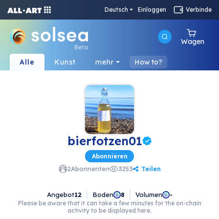
Deutsch
Einloggen
Verbinde
Wagen
Beta
Alle
Kunst
mehr
How to?
bierfotzen01
Abonnieren
Teilen
2
Abonnenten
3253
Angebot
12
Boden
Volumen
8
-
Please be aware that it can take a few minutes for the on-chain
activity to be displayed here.