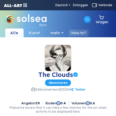
Deutsch
Einloggen
Verbinde
Wagen
Beta
Alle
Kunst
mehr
How to?
The Clouds
Abonnieren
Teilen
2
Abonnenten
5200
Angebot
19
Boden
Volumen
0.4
0.6
Please be aware that it can take a few minutes for the on-chain
activity to be displayed here.