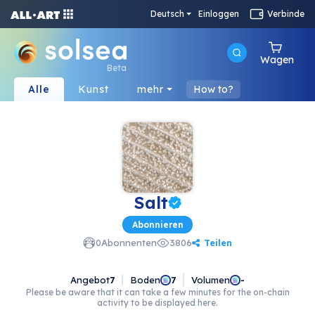
Deutsch
Einloggen
Verbinde
Wagen
Beta
Alle
Kunst
mehr
How to?
Salt
Abonnieren
Teilen
0
Abonnenten
3806
Angebot
7
Boden
Volumen
7
-
Please be aware that it can take a few minutes for the on-chain
activity to be displayed here.