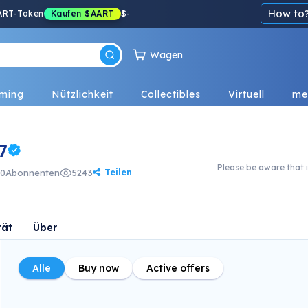
How to
ART-Token
Kaufen
$AART
$
-
Wagen
ming
Nützlichkeit
Collectibles
Virtuell
me
7
Please be aware that i
Teilen
0
Abonnenten
5243
tät
Über
Alle
Buy now
Active offers