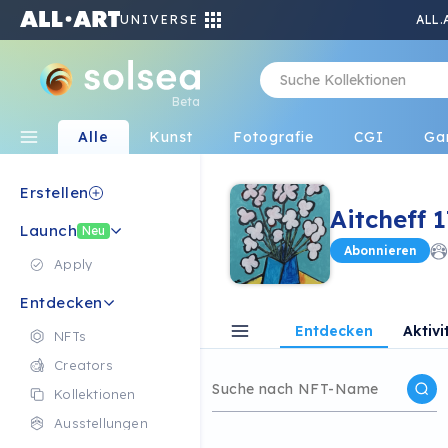
UNIVERSE
ALL.
Beta
Alle
Kunst
Fotografie
CGI
Ga
Erstellen
Aitcheff 1
Launch
Neu
Abonnieren
Apply
Entdecken
Entdecken
Aktivi
NFTs
Creators
Kollektionen
Ausstellungen