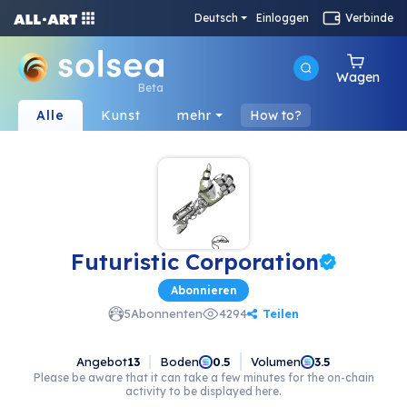
Deutsch
Einloggen
Verbinde
Wagen
Beta
Alle
Kunst
mehr
How to?
Futuristic Corporation
Abonnieren
Teilen
5
Abonnenten
4294
Angebot
13
Boden
Volumen
0.5
3.5
Please be aware that it can take a few minutes for the on-chain
activity to be displayed here.