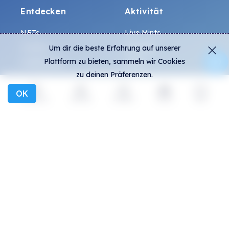
Entdecken
Aktivität
NFTs
Live Mints
Creators
Aktivität
Um dir die beste Erfahrung auf unserer
Plattform zu bieten, sammeln wir Cookies
Kollektionen
Charts
zu deinen Präferenzen.
Ausstellungen
OK
Entdecken
Aktivität
Erstellen
Social
mehr
Allgemein
Community
FAQ
Discord
Wie erkennt man
Twitter
Fälschungen?
Medium
Allgemeine
Telegram
Geschäftsbedingungen
Instagram
Datenschutz
ALL.ART Protocol