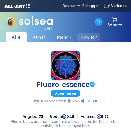
Deutsch
Einloggen
Verbinde
Wagen
Beta
Alle
Kunst
mehr
How to?
Fluoro-essence
Abonnieren
Teilen
10
Abonnenten
3769
Angebot
73
Boden
Volumen
0.15
5.72
Please be aware that it can take a few minutes for the on-chain
activity to be displayed here.