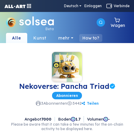
Deutsch
Einloggen
Verbinde
Wagen
Beta
Alle
Kunst
mehr
How to?
Nekoverse: Pancha Triad
Abonnieren
Teilen
3
Abonnenten
3442
Angebot
7000
Boden
Volumen
1.7
-
Please be aware that it can take a few minutes for the on-chain
activity to be displayed here.