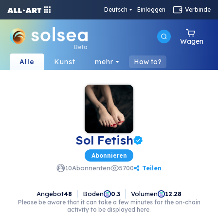
Deutsch
Einloggen
Verbinde
Wagen
Beta
Alle
Kunst
mehr
How to?
Sol Fetish
Abonnieren
Teilen
10
Abonnenten
5700
Angebot
48
Boden
Volumen
0.3
12.28
Please be aware that it can take a few minutes for the on-chain
activity to be displayed here.