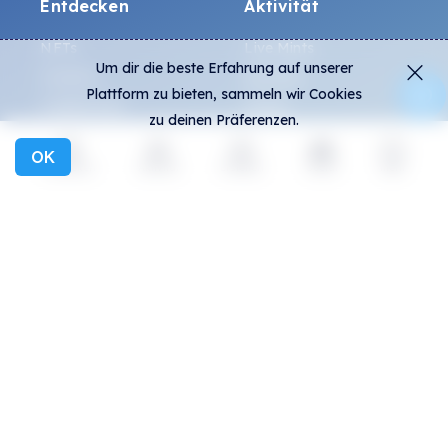
Entdecken
Aktivität
NFTs
Live Mints
Um dir die beste Erfahrung auf unserer
Creators
Aktivität
Plattform zu bieten, sammeln wir Cookies
Kollektionen
Charts
zu deinen Präferenzen.
Ausstellungen
OK
Entdecken
Aktivität
Erstellen
Social
mehr
Allgemein
Community
FAQ
Discord
Wie erkennt man
Twitter
Fälschungen?
Medium
Allgemeine
Telegram
Geschäftsbedingungen
Instagram
Datenschutz
ALL.ART Protocol