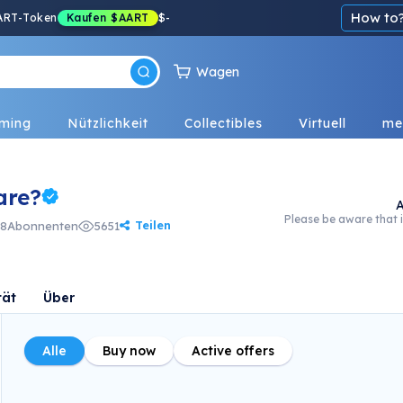
How to
ART-Token
Kaufen
$AART
$
-
Wagen
ming
Nützlichkeit
Collectibles
Virtuell
me
are?
A
Please be aware that i
Teilen
8
Abonnenten
5651
tät
Über
Alle
Buy now
Active offers