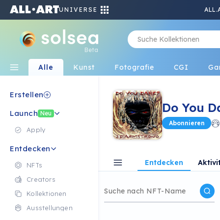
UNIVERSE
ALL.
Beta
Alle
Kunst
Fotografie
CGI
Ga
Erstellen
Do You D
Launch
Neu
Abonnieren
Apply
Entdecken
Entdecken
Aktivi
NFTs
Creators
Kollektionen
Ausstellungen