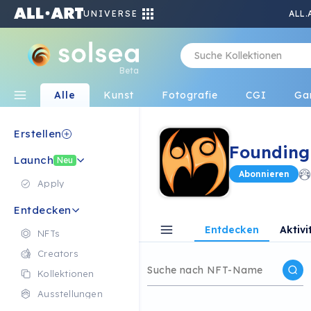
UNIVERSE
ALL.
Beta
Alle
Kunst
Fotografie
CGI
Ga
Erstellen
Founding
Launch
Neu
Abonnieren
Apply
Entdecken
Entdecken
Aktivi
NFTs
Creators
Kollektionen
Ausstellungen