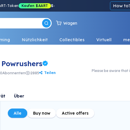
How to
ART-Token
Kaufen
$AART
$
-
Wagen
ming
Nützlichkeit
Collectibles
Virtuell
me
 Powrushers
Please be aware that i
Teilen
0
Abonnenten
2885
tät
Über
Alle
Buy now
Active offers