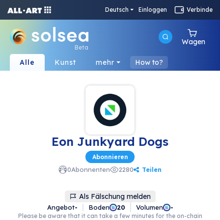
Deutsch
Einloggen
Verbinde
Wagen
Beta
Alle
Kunst
mehr
How to?
Eon Junkyard Dogs
Abonnieren
Teilen
0
Abonnenten
2280
Als Fälschung melden
Angebot
-
Boden
Volumen
20
-
Please be aware that it can take a few minutes for the on-chain