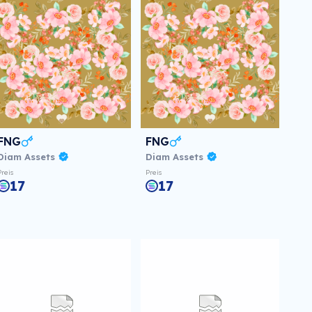
FNG
FNG
Diam Assets
Diam Assets
Preis
Preis
17
17