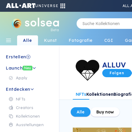
UNIVERSE
ALL.
Beta
Alle
Kunst
Fotografie
CGI
Ga
Erstellen
ALLUV
Launch
Neu
Folgen
Apply
Entdecken
NFTs
Kollektionen
Biografi
NFTs
Creators
Alle
Buy now
Kollektionen
Ausstellungen