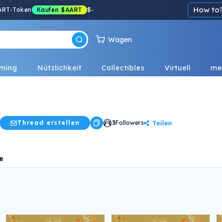
How to
ART-Token
Kaufen
$AART
$
-
Wagen
ming
Nützlichkeit
Collectibles
Virtuell
me
Teilen
Thread erstellen
3
Followers
e