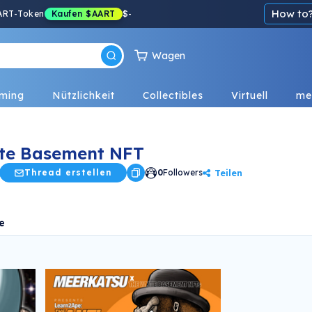
How to
ART-Token
Kaufen
$AART
$
-
Wagen
ming
Nützlichkeit
Collectibles
Virtuell
me
te Basement NFT
Teilen
Thread erstellen
0
Followers
e