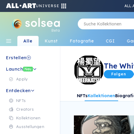
UNIVERSE
ALL.
Beta
Alle
Kunst
Fotografie
CGI
Ga
Erstellen
The Whi
Launch
Neu
Folgen
Apply
Entdecken
NFTs
Kollektionen
Biografi
NFTs
Creators
Kollektionen
Ausstellungen