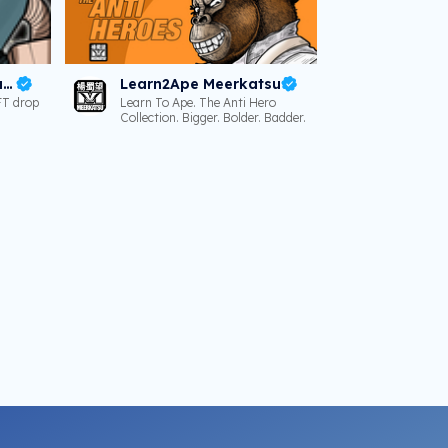
LearnToApe Meerkatsu
Learn2Ape Meerkatsu
FT drop
Learn To Ape. The Anti Hero
Collection. Bigger. Bolder. Badder.