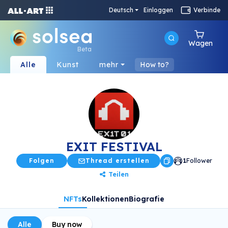
Deutsch
Einloggen
Verbinde
Wagen
Beta
Alle
Kunst
mehr
How to?
EXIT FESTIVAL
Folgen
Thread erstellen
1
Follower
Teilen
NFTs
Kollektionen
Biografie
Alle
Buy now