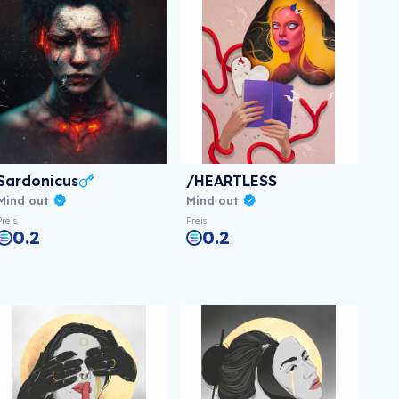
Sardonicus
/HEARTLESS
Mind out
Mind out
Preis
Preis
0.2
0.2