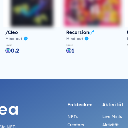
/Cleo
Recursion
Mind out
Mind out
Preis
Preis
0.2
1
Entdecken
Aktivität
NFTs
Live Mints
Creators
Aktivität
ößte NFT-