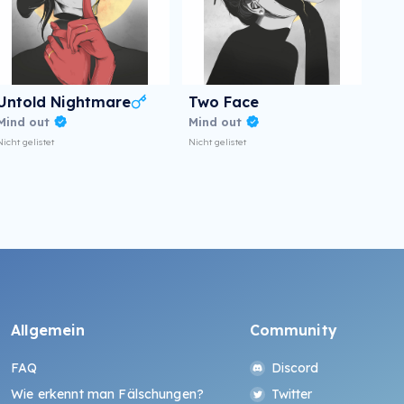
Untold Nightmare
Two Face
Mind out
Mind out
Nicht gelistet
Nicht gelistet
Allgemein
Community
FAQ
Discord
Wie erkennt man Fälschungen?
Twitter