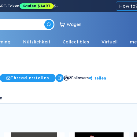
How to
ART-Token
Kaufen
$AART
$
-
Wagen
ming
Nützlichkeit
Collectibles
Virtuell
me
Teilen
Thread erstellen
2
Followers
e