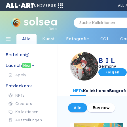
UNIVERSE
ALL.
Beta
Alle
Kunst
Fotografie
CGI
Ga
Erstellen
B I L
Launch
Neu
Germany
Folgen
Apply
Entdecken
NFTs
Kollektionen
Biografi
NFTs
Creators
Alle
Buy now
Kollektionen
Ausstellungen