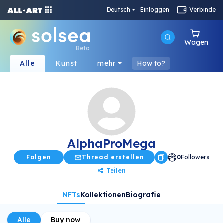
Deutsch
Einloggen
Verbinde
Wagen
Beta
Alle
Kunst
mehr
How to?
AlphaProMega
Folgen
Thread erstellen
0
Followers
Teilen
NFTs
Kollektionen
Biografie
Alle
Buy now